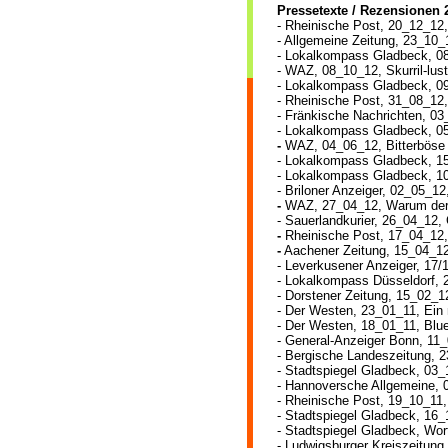
Pressetexte / Rezensionen 
- Rheinische Post, 20_12_12,
- Allgemeine Zeitung, 23_10
- Lokalkompass Gladbeck, 0
- WAZ, 08_10_12, Skurril-lus
- Lokalkompass Gladbeck, 09
- Rheinische Post, 31_08_12
- Fränkische Nachrichten, 0
- Lokalkompass Gladbeck, 05
-
WAZ, 04_06_12, Bitterböse
- Lokalkompass Gladbeck, 1
- Lokalkompass Gladbeck, 1
- Briloner Anzeiger, 02_05_1
-
WAZ, 27_04_12, Warum der
- Sauerlandkurier, 26_04_12,
-
Rheinische Post, 17_04_12, 
-
Aachener Zeitung, 15_04_1
- Leverkuse
ner Anzeiger, 17
- Lokalkompass Düsseldorf, 
- Dorstener Zeitung, 15_02_1
- Der Westen, 23_01_11, Ei
-
Der Westen, 18_01_11, Blues
- General-Anzeiger Bonn, 11_
- Bergische Landeszeitung, 23
- Stadtspiegel Gladbeck, 03
- Hannoversche Allgemeine, 0
- Rheinische Post, 19_10_11,
- Stadtspiegel Gladbeck, 16
- Stadtspiegel Gladbeck, Wo
- Ludwigsburger Kreiszeitun