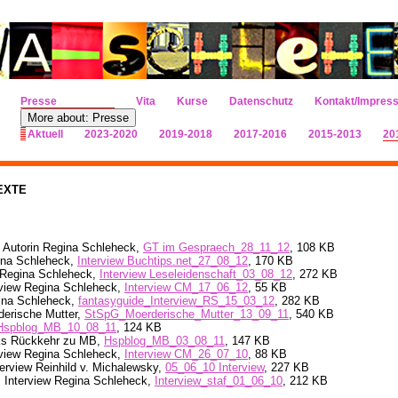
Presse
Vita
Kurse
Datenschutz
Kontakt/Impres
More about: Presse
Aktuell
2023-2020
2019-2018
2017-2016
2015-2013
20
EXTE
t Autorin Regina Schleheck,
GT im Gespraech_28_11_12
, 108 KB
gina Schleheck,
Interview Buchtips.net_27_08_12
, 170 KB
w Regina Schleheck,
Interview Leseleidenschaft_03_08_12
, 272 KB
rview Regina Schleheck,
Interview CM_17_06_12
, 55 KB
gina Schleheck,
fantasyguide_Interview_RS_15_03_12
, 282 KB
derische Mutter,
StSpG_Moerderische_Mutter_13_09_11
, 540 KB
Hspblog_MB_10_08_11
, 124 KB
ks Rückkehr zu MB,
Hspblog_MB_
03_08_11
, 147 KB
rview Regina Schleheck,
Interview CM_26_07_10
, 88 KB
erview Reinhild v. Michalewsky,
05_06_10 Interview
, 227 KB
s, Interview Regina Schleheck,
Interview_staf_01_06_10
,
212 KB