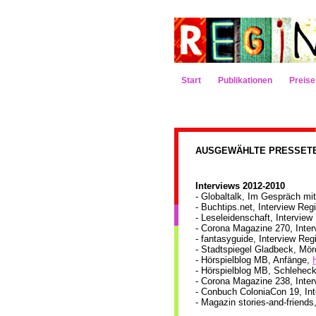
Start
Publikationen
Preise
AUSGEWÄHLTE PRESSET
Interviews 2012-2010
- Globaltalk, Im Gespräch mi
- Buchtips.net, Interview Re
- Leseleidenschaft, Intervie
- Corona Magazine 270, Inte
- fantasyguide, Interview Re
- Stadtspiegel Gladbeck, Mör
-
Hörspielblog MB, Anfänge,
-
Hörspielblog MB, Schlehec
- Corona Magazine 238, Inte
- Conbuch ColoniaCon 19, Int
- Magazin stories-and-friend