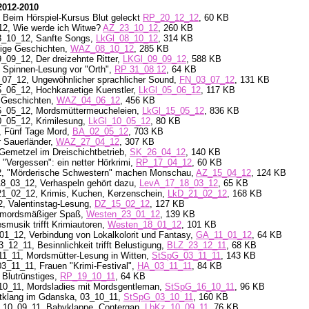
2012-2010
 Beim Hörspiel-Kursus Blut geleckt
RP_20_12_12
, 60 KB
_12, Wie werde ich Witwe?
AZ_23_10_12
, 260 KB
8_10_12, Sanfte Songs,
LkGl_08_10_12
, 314 KB
tige Geschichten,
WAZ_08_10_12
, 285 KB
_09_12, Der dreizehnte Ritter,
LKGl_09_09_12
, 588 KB
, Spinnen-Lesung vor "Orth",
RP 31_08 12
, 64 KB
3_07_12, Ungewöhnlicher sprachlicher Sound,
FN_03_07_12
, 131 KB
_06_12, Hochkaraetige Kuenstler,
LkGl_05_06_12
, 117 KB
 Geschichten,
WAZ_04_06_12
, 456 KB
5_05_12, Mordsmüttermeucheleien,
LkGl_15_05_12
, 836 KB
0_05_12, Krimilesung,
LkGl_10_05_12
, 80 KB
2, Fünf Tage Mord,
BA_02_05_12
, 703 KB
 Sauerländer,
WAZ_27_04_12
, 307 KB
 Gemetzel im Dreischichtbetrieb,
SK_26_04_12
, 140 KB
"Vergessen": ein netter Hörkrimi,
RP_17_04_12
, 60 KB
2, "Mörderische Schwestern" machen Monschau,
AZ_15_04_12
, 124 KB
/18_03_12, Verhaspeln gehört dazu,
LevA_17_18_03_12
,
65 KB
21_02_12, Krimis, Kuchen, Kerzenschein,
LkD_21_02_12
, 168 KB
2, Valentinstag-Lesung,
DZ_15_02_12
, 127 KB
n mordsmäßiger Spaß,
Westen_23_01_12
,
139 KB
musik trifft Krimiautoren,
Westen_18_01_12
, 101 KB
01_12, Verbindung von Lokalkolorit und Fantasy,
GA_11_01_12
, 64 KB
_12_11, Besinnlichkeit trifft Belustigung,
BLZ_23_12_11
, 68 KB
_11_11, Mordsmütter-Lesung in Witten,
StSpG_03_11_11
, 143 KB
3_11_11, Frauen "Krimi-Festival",
HA_03_11_11
, 84 KB
 Blutrünstiges,
RP_19_10_11
, 64 KB
_10_11, Mordsladies mit Mordsgentleman,
StSpG_16_10_11
, 96 KB
rtklang im Gdanska, 03_10_11,
StSpG_03_10_11
, 160 KB
g, 10_09_11, Babyklappe, Contergan,
LbKz_10_09_11
, 76 KB