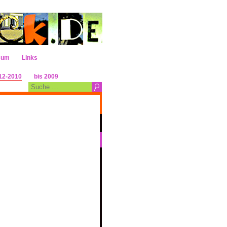
sum
Links
12-2010
bis 2009