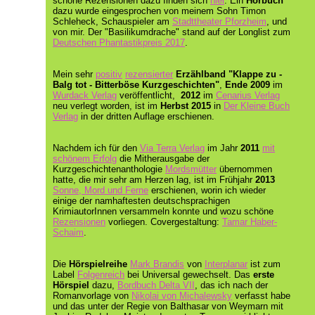
schöne Rezensionen dazu finden sich
hier
. Ein
Hörbuch
dazu wurde eingesprochen von meinem Sohn Timon
Schleheck, Schauspieler am
Stadttheater Pforzheim
, und
von mir. Der "Basilikumdrache" stand auf der Longlist zum
Deutschen Phantastikpreis 2017
.
Mein sehr
positiv
rezensierter
Erzählband "Klappe zu -
Balg tot - Bitterböse Kurzgeschichten"
,
Ende 2009
im
Wurdack Verlag
veröffentlicht,
2012
im
Cenarius Verlag
neu verlegt worden, ist im
Herbst 2015
in
Der Kleine Buch
Verlag
in der dritten Auflage erschienen.
Nachdem ich für den
Via Terra Verlag
im Jahr
2011
mit
schönem Erfolg
die Mitherausgabe der
Kurzgeschichtenanthologie
Mordsmütter
übernommen
hatte, die mir sehr am Herzen lag, ist im Frühjahr
2013
Sonne, Mord und Ferne
erschienen, worin ich wieder
einige der namhaftesten deutschsprachigen
KrimiautorInnen versammeln konnte und wozu schöne
Rezensionen
vorliegen. Covergestaltung:
Tamar Haber-
Schaim
.
Die
Hörspielreihe
Mark Brandis
von
Interplanar
ist zum
Label
Folgenreich
bei Universal gewechselt. Das
erste
Hörspiel
dazu,
Bordbuch Delta VII
, das ich nach der
Romanvorlage von
Nikolai von Michalewsky
verfasst habe
und das unter der Regie von Balthasar von Weymarn mit