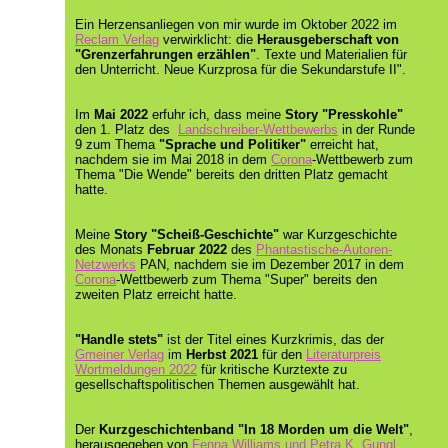
Ein Herzensanliegen von mir wurde im Oktober 2022 im
Reclam Verlag
verwirklicht: die
Herausgeberschaft von
"Grenzerfahrungen erzählen"
. Texte und Materialien für
den Unterricht. Neue Kurzprosa für die Sekundarstufe II".
Im
Mai 2022
erfuhr ich, dass meine
Story "Presskohle"
den 1. Platz des
Landschreiber-Wettbewerbs
in der Runde
9 zum Thema
"Sprache und Politiker"
erreicht hat,
nachdem sie im Mai 2018 in dem
Corona
-Wettbewerb zum
Thema "Die Wende" bereits den dritten Platz gemacht
hatte.
Meine
Story "Scheiß-Geschichte"
war
Kurzgeschichte
des
Monats
Februar 2022
des
Phantastische-Autoren-
Netzwerks
PAN, nachdem sie im Dezember 2017 in dem
Corona
-Wettbewerb zum Thema "Super" bereits den
zweiten Platz erreicht hatte.
"Handle stets"
ist der Titel eines Kurzkrimis, das der
Gmeiner Verlag
im
Herbst 2021
für den
Literaturpreis
Wortmeldungen 2022
für kritische Kurztexte zu
gesellschaftspolitischen Themen ausgewählt hat.
Der
Kurzgeschichtenband "In 18 Morden um die Welt"
,
herausgegeben von
Fenna Williams und Petra K. Gungl
,