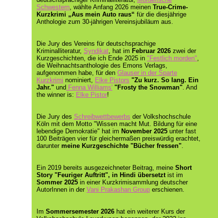
Schwestern
, wählte Anfang 2026 meinen
True-Crime-
Kurzkrimi
„Aus mein Auto raus“
für die diesjährige
Anthologie zum 30-jährigen Vereinsjubiläum aus.
Die Jury des Vereins für deutschsprachige
Kriminalliteratur,
Syndikat
, hat im
Februar 2026
zwei der
Kurzgeschichten, die ich Ende 2025 in
"Festlich morden"
,
die Weihnachtsanthologie des Emons Verlags,
aufgenommen habe, für den
Glauser in der Sparte
Kurzkrimi
nominiert,
Elke Pistors
"Zu kurz. So lang. Ein
Jahr."
und
Fenna Williams'
"Frosty the Snowman"
. And
the winner is:
Elke Pistor
!
Die Jury des
Schreibwettbewerbs
der Volkshochschule
Köln mit dem Motto "Wissen macht Mut. Bildung für eine
lebendige Demokratie" hat im
November 2025
unter fast
100 Beiträgen vier für gleichermaßen preiswürdig erachtet,
darunter
meine Kurzgeschichte "Bücher fressen"
.
Ein 2019 bereits ausgezeichneter Beitrag, meine
Short
Story "Feuriger Auftritt", in Hindi übersetzt
ist im
Sommer 2025
in einer Kurzkrimisammlung deutscher
AutorInnen in der
Vani Prakashan Group
erschienen.
Im
Sommersemester 2026
hat ein weiterer Kurs der