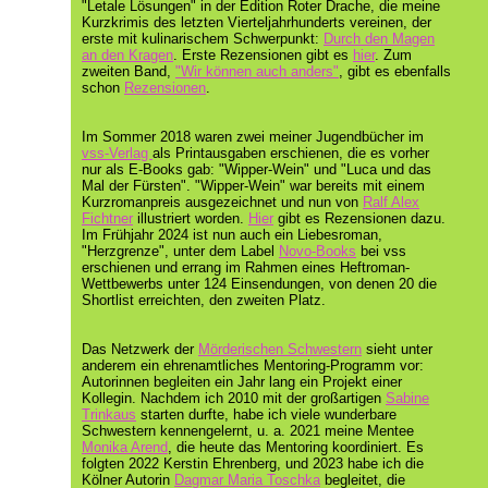
"Letale Lösungen" in der Edition Roter Drache, die meine
Kurzkrimis des letzten Vierteljahrhunderts vereinen, der
erste mit kulinarischem Schwerpunkt:
Durch den Magen
an den Kragen
. Erste Rezensionen gibt es
hier
. Zum
zweiten Band,
"Wir können auch anders"
, gibt es ebenfalls
schon
Rezensionen
.
Im Sommer 2018 waren z
wei meiner Jugendbücher
im
vss-Verlag
als Printausgaben erschienen, die
es
vorher
nur
als E-Books
gab
: "Wipper-Wein" und "Luca und das
Mal der Fürsten". "Wipper-Wein" war bereits mit einem
Kurzromanpreis ausgezeichnet und
nun
von
Ralf Alex
Fichtner
illustriert worden.
Hier
gibt es Rezensionen dazu.
Im Frühjahr 2024 ist nun auch ein Liebesroman,
"Herzgrenze", unter dem Label
Novo-Books
bei vss
erschienen und errang i
m Rahmen eines Heftroman-
Wettbewerbs unter 124 Einsendungen, von denen 20 die
Shortlist erreichten, den zweiten Platz.
Das Netzwerk der
Mörderischen Schwestern
sieht unter
anderem ein ehrenamtliches Mentoring-Programm vor:
Autorinnen begleiten ein Jahr lang ein Projekt einer
Kollegin. Nachdem ich 2010 mit der großartigen
Sabine
Trinkaus
starten durfte, habe ich viele wunderbare
Schwestern kennengelernt, u. a. 2021 meine Mentee
Monika Arend
, die heute das Mentoring koordiniert. Es
folgten 2022 Kerstin Ehrenberg, und 2023 habe ich die
Kölner Autorin
Dagmar Maria Toschka
begleitet, die