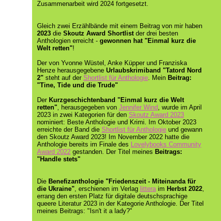
Zusammenarbeit wird 2024 fortgesetzt.
Gleich zwei Erzählbände mit einem Beitrag von mir haben
2023
die
Skoutz Award Shortlist
der drei besten
Anthologien erreicht -
gewonnen hat "Einmal kurz die
Welt retten"
!
Der von Yvonne Wüstel, Anke Küpper und Franziska
Henze herausgegebene
Urlaubskrimiband
"Tatord Nord
2"
steht auf der
Shortlist für Anthologie
. Mein
Beitrag:
"Tine, Tide und die Trude"
Der
Kurzgeschichtenband "Einmal kurz die Welt
retten"
, herausgegeben von
Jennifer Wind
, wurde im April
2023 in zwei Kategorien für den
Skoutz Award 2023
nominiert: Beste Anthologie und Krimi
. Im Oktober 2023
erreichte der Band die
Shortlist für Anthologie
und gewann
den Skoutz Award 2023! I
m November 2022 hatte die
Anthologie bereits im
Finale des
Lovelybooks Community
Award 2022
gestanden.
Der Titel meines
Beitrags:
"Handle stets"
Die
Benefizanthologie "Friedenszeit - Miteinanda für
die Ukraine"
, erschienen im Verlag
littera
im
Herbst 2022
,
errang den ersten Platz für digitale deutschsprachige
queere Literatur 2023 in der Kategorie Anthologie
. Der Titel
meines Beitrags: "
Isn't it a lady?
"