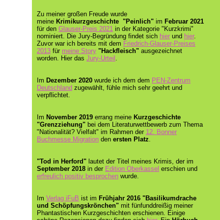
Zu meiner großen Freude wurde
meine
Krimikurzgeschichte "Peinlich"
im
Februar 2021
für den
Glauser-Preis 2021
in der Kategorie "Kurzkrimi"
nominiert. Die Jury-Begründung findet sich
hier
und
hier
.
Zuvor war ich bereits mit dem
Friedrich-Glauser-Preises
2013
für
meine Story
"Hackfleisch"
ausgezeichnet
worden. Hier das
Jury-Urteil
.
Im
Dezember 2020
wurde ich dem dem
PEN-Zentrum
Deutschland
zugewählt, fühle mich sehr geehrt und
verpflichtet.
Im
November 2019
errang meine
Kurzgeschichte
"Grenzziehung"
bei dem Literaturwettbewerb zum Thema
"Nationalität? Vielfalt" im Rahmen der
12. Bonner
Buchmesse Migration
den
ersten Platz
.
"Tod in Herford"
lautet der Titel meines Krimis, der im
September 2018
in der
Edition Oberkassel
erschien und
erfreulich positiv besprochen
wurde.
Im
Verlag iFuB
ist im
Frühjahr 2016 "Basilikumdrache
und Schöpfungskrönchen"
mit fünfunddreißig meiner
Phantastischen Kurzgeschichten erschienen. Einige