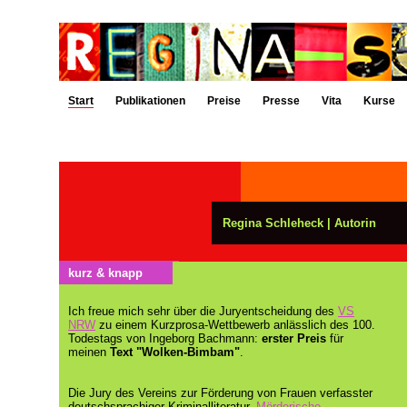
Start
Publikationen
Preise
Presse
Vita
Kurse
Regina Schleheck | Autorin
kurz & knapp
Ich freue mich sehr über die Juryentscheidung des
VS
NRW
zu einem Kurzprosa-Wettbewerb anlässlich des 100.
Todestags von Ingeborg Bachmann:
erster Preis
für
meinen
Text
"Wolken-Bimbam"
.
Die Jury des Vereins zur Förderung von Frauen verfasster
deutschsprachiger Kriminalliteratur,
Mörderische