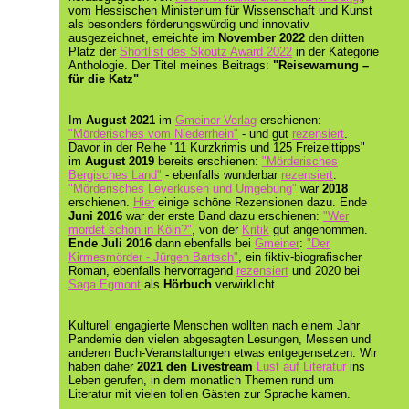
vom Hessischen Ministerium für Wissenschaft und Kunst
als besonders förderungswürdig und innovativ
ausgezeichnet, erreichte im
November 2022
den dritten
Platz der
Shortlist des Skoutz Award 2022
in der Kategorie
Anthologie. Der Titel meines Beitrags:
"Reisewarnung –
für die Katz"
Im
August 2021
im
Gmeiner Verlag
erschienen:
"Mörderisches vom Niederrhein"
- und gut
rezensiert
.
Davor in der Reihe "11 Kurzkrimis und 125 Freizeittipps"
im
August 2019
bereits erschienen:
"Mörderisches
Bergisches Land"
- ebenfalls wunderbar
rezensiert
.
"Mörderisches Leverkusen und Umgebung"
war
2018
erschienen.
Hier
einige schöne Rezensionen dazu. Ende
Juni 2016
war der erste Band dazu erschienen:
"Wer
mordet schon in Köln?"
, von der
Kritik
gut angenommen.
Ende Juli 2016
dann ebenfalls bei
Gmeiner
:
"Der
Kirmesmörder - Jürgen Bartsch"
, ein fiktiv-biografischer
Roman, ebenfalls hervorragend
rezensiert
und 2020 bei
Saga Egmont
als
Hörbuch
verwirklicht.
Kulturell engagierte Menschen wollten nach einem Jahr
Pandemie den vielen abgesagten Lesungen, Messen und
anderen Buch-Veranstaltungen etwas entgegensetzen. Wir
haben daher
2021 den Livestream
Lust auf Literatur
ins
Leben gerufen, in dem monatlich Themen rund um
Literatur mit vielen tollen Gästen zur Sprache kamen.