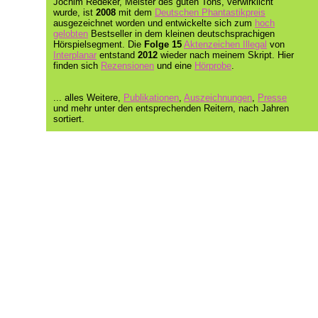
Jochim Redeker, Meister des guten Tons, verwirklicht
wurde, ist
2008
mit dem
Deutschen Phantastikpreis
ausgezeichnet worden und entwickelte sich zum
hoch
gelobten
Bestseller in dem kleinen deutschsprachigen
Hörspielsegment. Die
Folge 15
Aktenzeichen Illegal
von
Interplanar
entstand
2012
wieder nach meinem Skript. Hier
finden sich
Rezensionen
und eine
Hörprobe
.
... alles Weitere,
Publikationen
,
Auszeichnungen
,
Presse
und mehr unter den entsprechenden Reitern, nach Jahren
sortiert.