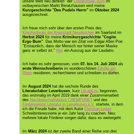
unsere Welt neu denken" der
Literaturtage 2024
im
ostbayerischen Markt Beratzhausen wird meine
Kurzgeschichte "Des Pudels Herrn"
im
Oktober 2024
ausgezeichnet.
Ich freue mich sehr über den ersten Preis des
Krimifestivals der Kreisstadt Neunkirchen
im Saarland im
Herbst 2024
für meine
Krimikurzgeschichte "Cogito
Ergo Bum"
. Das Motto war ein Zitat von Edgar Allen Poe:
"Erstaunlich, dass der Mensch nur hinter seiner Maske
ganz er selbst ist."
Hier
ein Auszug aus der Laudatio.
Ich habe es sehr genossen, vom
07. bis 14. Juli 2024
als
erste Weinschreiberin
im wunderschönen
Eltville am
Rhein
residieren, recherchieren und schreiben zu dürfen.
Im
August 2024
hat die sechste Runde des
Literaturlabor Leverkusen
, kurz
LitLabLev
, begonnen,
das erstmalig im April 2019 dank einer Zusammenarbeit
des
Nachbarschaftsbüros CHEMPUNKT
und des
Fördervereins Literatur in Leverkusen e.V.
startete, in dem
ich die Freude habe, mit dem Autor
Christian Linker
Schreibinteressierte je ein Jahr lang zu coachen. Neu:
mehrere lokale Förderer sorgen dafür, dass es weitergeht.
Im
März 2024
ist der zweite Band einer Reihe von drei