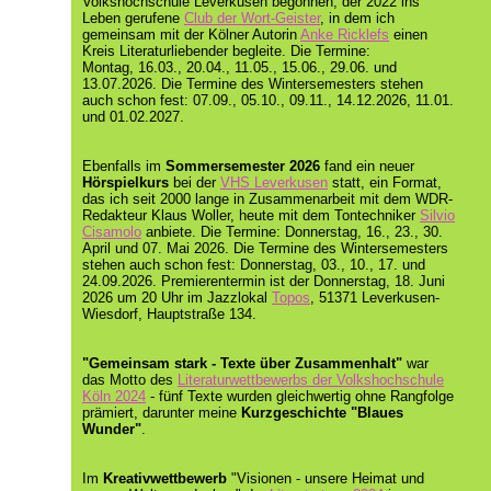
Volkshochschule Leverkusen begonnen, der 2022 ins
Leben gerufene
Club der Wort-Geister
, in dem ich
gemeinsam mit der Kölner Autorin
Anke Ricklefs
einen
Kreis Literaturliebender begleite. Die Termine:
Montag, 16.03., 20.04., 11.05., 15.06., 29.06. und
13.07.2026. Die Termine des Wintersemesters stehen
auch schon fest: 07.09., 05.10., 09.11., 14.12.2026, 11.01.
und 01.02.2027.
Ebenfalls im
Sommersemester 2026
fand ein neuer
Hörspielkurs
bei der
VHS Leverkusen
statt, ein Format,
das ich seit 2000 lange in Zusammenarbeit mit dem WDR-
Redakteur Klaus Woller, heute mit dem Tontechniker
Silvio
Cisamolo
anbiete. Die Termine: Donnerstag, 16., 23., 30.
April und 07. Mai 2026. Die Termine des Wintersemesters
stehen auch schon fest: Donnerstag, 03., 10., 17. und
24.09.2026. Premierentermin ist der Donnerstag, 18. Juni
2026 um 20 Uhr im Jazzlokal
Topos
, 51371 Leverkusen-
Wiesdorf, Hauptstraße 134.
"Gemeinsam stark - Texte über Zusammenhalt"
war
das Motto des
Literaturwettbewerbs der Volkshochschule
Köln 2024
- fünf Texte wurden gleichwertig ohne Rangfolge
prämiert, darunter meine
Kurzgeschichte "Blaues
Wunder"
.
Im
Kreativwettbewerb
"Visionen - unsere Heimat und