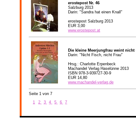
erostepost Nr. 46
Salzburg 2013
Darin: "Sandra hat einen Knall"
erostepost Salzburg 2013
EUR 3,00
www.erostepost.at
Die kleine Meerjungfrau weint nicht
Darin: "Nicht Fisch, nicht Frau"
Hrsg.: Charlotte Erpenbeck
Machandel Verlag Haselünne 2013
ISBN 978-3-939727-30-9
EUR 14,80
www.machandel-verlag.de
Seite 1 von 7
1
2
3
4
5
6
7