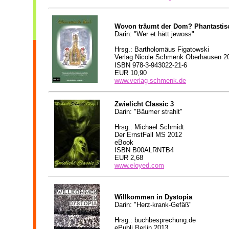
Wovon träumt der Dom? Phantastis
Darin: "Wer et hätt jewoss"
Hrsg.: Bartholomäus Figatowski
Verlag Nicole Schmenk Oberhausen 2
ISBN
978-3-943022-21-6
EUR 10,90
www.verlag-schmenk.de
Zwielicht Classic 3
Darin: "Bäumer strahlt"
Hrsg.: Michael Schmidt
Der ErnstFall MS 2012
eBook
ISBN B00ALRNTB4
EUR 2,68
www.eloyed.com
Willkommen in Dystopia
Darin: "Herz-krank-Gefäß"
Hrsg.: buchbesprechung.de
ePubli Berlin 2013