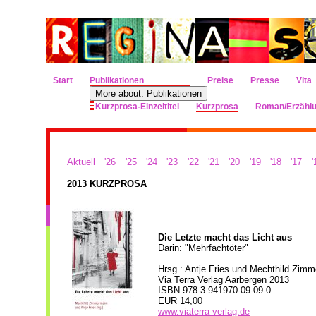
Start
Publikationen
Preise
Presse
Vita
More about: Publikationen
Kurzprosa-Einzeltitel
Kurzprosa
Roman/Erzähl
Aktuell
'26
'25
'24
'23
'22
'21
'20
'19
'18
'17
'
2013 KURZPROSA
Die Letzte macht das Licht aus
Darin: "Mehrfachtöter"
Hrsg.: Antje Fries
und Mechthild Zim
Via Terra Verlag Aarbergen 2013
ISBN 978-3-941970-09-09-0
EUR 14,00
www.viaterra-verlag.de