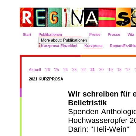
Start
Publikationen
Preise
Presse
Vita
More about: Publikationen
Kurzprosa-Einzeltitel
Kurzprosa
Roman/Erzähl
Aktuell
'26
'25
'24
'23
'22
'21
'20
'19
'18
'17
'
2021 KURZPROSA
Wir schreiben für
Belletristik
Spenden-Anthologie 
Hochwasseropfer 2
Darin: "Heli-Wein"